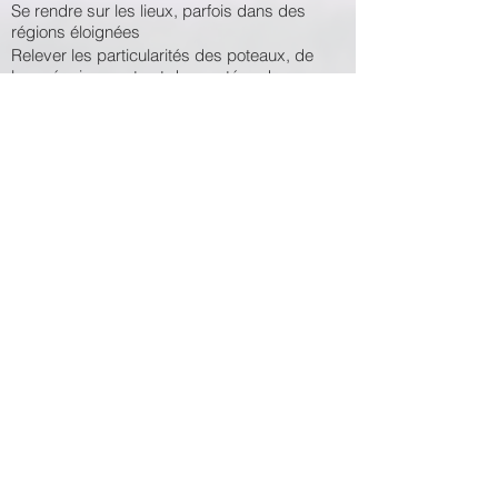
Se rendre sur les lieux, parfois dans des
régions éloignées
Relever les particularités des poteaux, de
leurs équipements et des portées de
câbles entre les poteaux
Géoréférencer et photographier chaque
poteau ainsi que d'autres éléments
Demander l’accès à leur propriété aux
propriétaires résidentiels et commerciaux,
lorsque requis
Communiquer avec le concepteur lorsque
requis
Traiter et éditer au besoin les données
recueillies
Générer les grilles UDS
Travailler de manière sécuritaire tout en
prenant soin du matériel de haute
précision fourni
Compétences requises :
Expérience dans un poste similaire (un
atout)