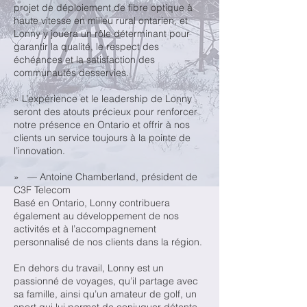
projet de déploiement de fibre optique à
haute vitesse en milieu rural ontarien, et
Lonny y jouera un rôle déterminant pour
garantir la qualité, le respect des
échéances et la satisfaction des
communautés desservies.
« L’expérience et le leadership de Lonny
seront des atouts précieux pour renforcer
notre présence en Ontario et offrir à nos
clients un service toujours à la pointe de
l’innovation.
» — Antoine Chamberland, président de
C3F Telecom
Basé en Ontario, Lonny contribuera
également au développement de nos
activités et à l’accompagnement
personnalisé de nos clients dans la région.
En dehors du travail, Lonny est un
passionné de voyages, qu’il partage avec
sa famille, ainsi qu’un amateur de golf, un