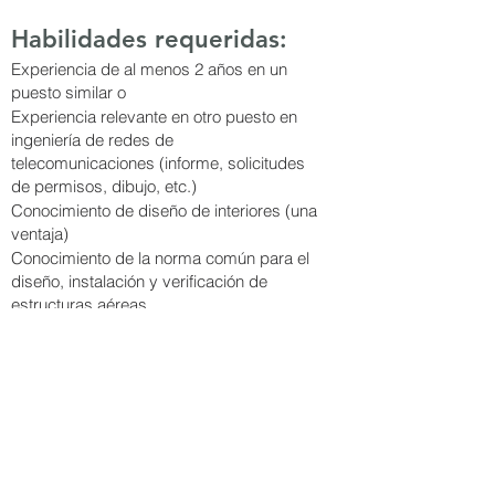
Habilidades requeridas:
Experiencia de al menos 2 años en un
puesto similar o
Experiencia relevante en otro puesto en
ingeniería de redes de
telecomunicaciones (informe, solicitudes
de permisos, dibujo, etc.)
Conocimiento de diseño de interiores (una
ventaja)
Conocimiento de la norma común para el
diseño, instalación y verificación de
estructuras aéreas.
Capacidad para detectar anomalías en la
red
Capacidad para leer y analizar el sistema
de identificación de utilización de
estructuras (UDS)
Apto para el trabajo en equipo
REGRESO